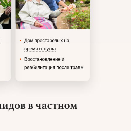
и
Дом престарелых на
время отпуска
Восстановление и
реабилитация после травм
идов в частном