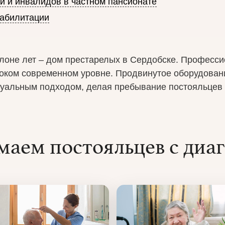
 и инвалидов в частном пансионате
абилитации
клоне лет – дом престарелых в Сердобске. Професс
соком современном уровне. Продвинутое оборудовани
уальным подходом, делая пребывание постояльцев
аем постояльцев с диа