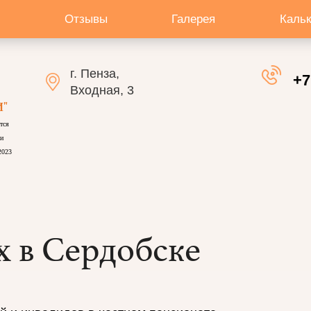
Отзывы
Галерея
Каль
г. Пенза,
+7
Входная, 3
"
тся
и
2023
 в Сердобске