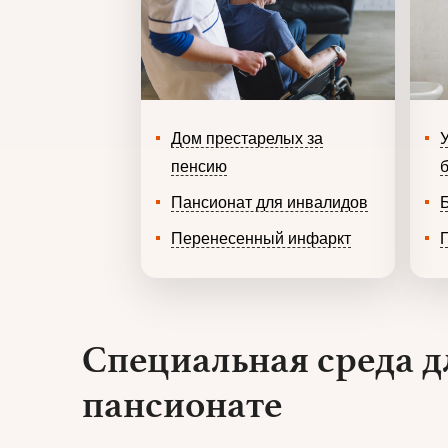
Дом престарелых за
пенсию
Пансионат для инвалидов
Перенесенный инфаркт
Специальная среда д
пансионате