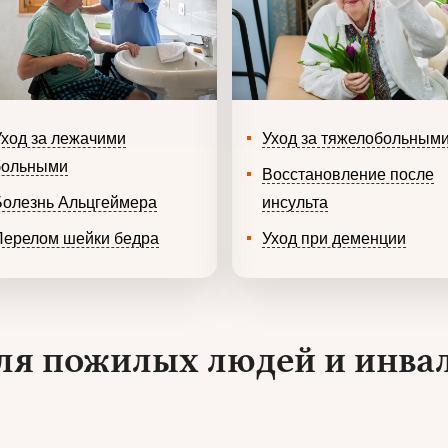
Уход за лежачими
Уход за тяжелобольным
больными
Восстановление после
Болезнь Альцгеймера
инсульта
Перелом шейки бедра
Уход при деменции
ля пожилых людей и инвал