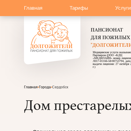
Главная
Тарифы
Услуги
ПАНСИОНАТ
ДЛЯ ПОЖИЛЫХ
"ДОЛГОЖИТЕЛИ
Медицинские услуги оказываю
Партнером (ООО «КДЦ
«МЕДИЛАЙН» номер лицензи
Л017-01166-58/00753794, дата
выдачи лицензии: 27 октября 
г.)
Главная
Города
Сердобск
Дом престарелых