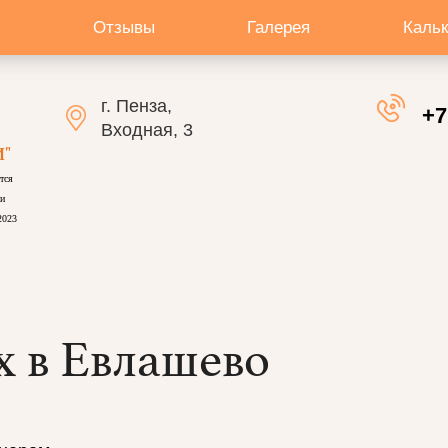
Отзывы
Галерея
Каль
г. Пенза,
+7
Входная, 3
"
тся
и
2023
х в Евлашево