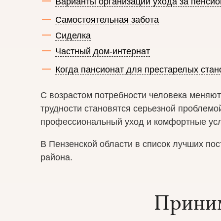
Варианты организации ухода за пенси
Самостоятельная забота
Сиделка
Частный дом-интернат
Когда пансионат для престарелых ста
С возрастом потребности человека меняютс
трудности становятся серьезной проблемо
профессиональный уход и комфортные усл
В Пензенской области в список лучших по
района.
Приним