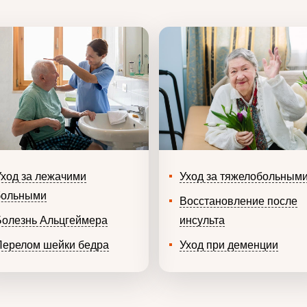
Уход за лежачими
Уход за тяжелобольным
больными
Восстановление после
Болезнь Альцгеймера
инсульта
Перелом шейки бедра
Уход при деменции