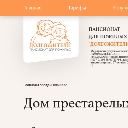
Главная
Тарифы
Услуги
ПАНСИОНАТ
ДЛЯ ПОЖИЛЫХ
"ДОЛГОЖИТЕЛИ
Медицинские услуги оказываю
Партнером (ООО «КДЦ
«МЕДИЛАЙН» номер лицензи
Л017-01166-58/00753794, дата
выдачи лицензии: 27 октября 
г.)
Главная
Города
Евлашево
Дом престарелы