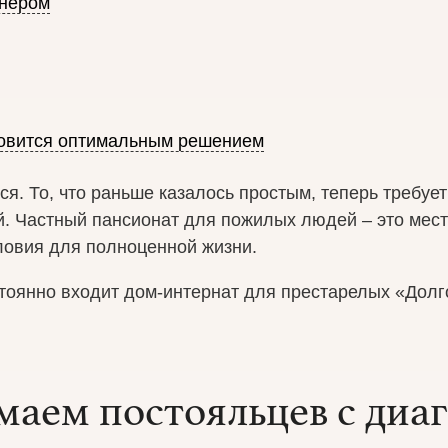
онером
новится оптимальным решением
я. То, что раньше казалось простым, теперь требуе
й. Частный пансионат для пожилых людей – это мест
овия для полноценной жизни.
стоянно входит дом-интернат для престарелых «Дол
аем постояльцев с диа