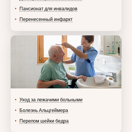
Пансионат для инвалидов
Перенесенный инфаркт
Уход за лежачими больными
Болезнь Альцгеймера
Перелом шейки бедра