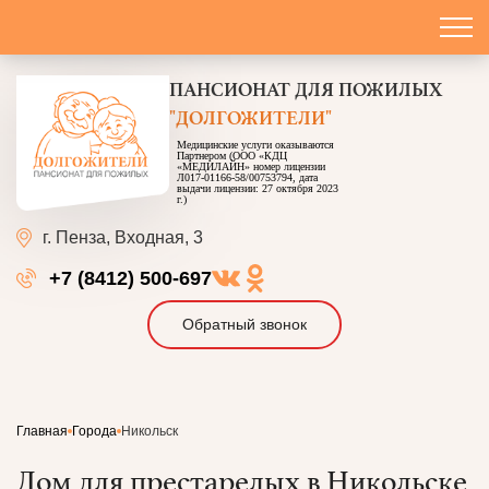
ПАНСИОНАТ
ДЛЯ ПОЖИЛЫХ
"ДОЛГОЖИТЕЛИ"
Медицинские услуги оказываются
Партнером (ООО «КДЦ
«МЕДИЛАЙН» номер лицензии
Л017-01166-58/00753794, дата
выдачи лицензии: 27 октября 2023
г.)
г. Пенза,
Входная, 3
+7 (8412) 500-697
Обратный звонок
Главная
Города
Никольск
Дом для престарелых в Никольске